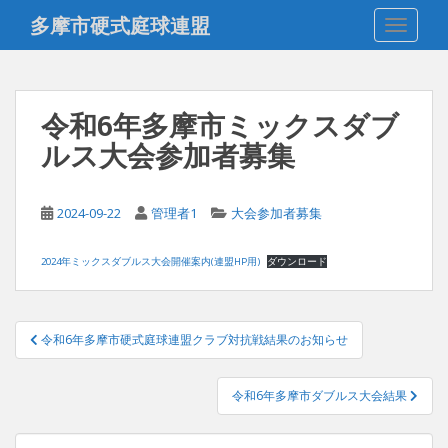
S
多摩市硬式庭球連盟
TOGGLE
k
i
p
t
令和6年多摩市ミックスダブ
o
ルス大会参加者募集
m
a
i
2024-09-22
管理者1
大会参加者募集
n
c
o
2024年ミックスダブルス大会開催案内(連盟HP用)
ダウンロード
n
t
投
e
令和6年多摩市硬式庭球連盟クラブ対抗戦結果のお知らせ
稿
n
t
ナ
令和6年多摩市ダブルス大会結果
ビ
ゲ