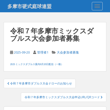
S
多摩市硬式庭球連盟
TOGGLE
k
i
p
t
令和７年多摩市ミックスダ
o
ブルス大会参加者募集
m
a
i
2025-09-20
管理者1
大会参加者募集
n
c
o
2025 ミックスダブルス案内9月20日配信（一般）
n
t
投
e
令和７年多摩市ダブルス大会ドローのお知らせ
稿
n
t
ナ
令和７年多摩市ミックスダブルス大会申込URL/QRコード
ビ
ゲ