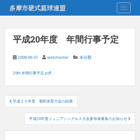
S
多摩市硬式庭球連盟
TOGGLE
k
i
p
t
平成20年度 年間行事予定
o
m
a
2008-06-25
webmaster
未分類
i
n
29th.年間行事予定.pdf
c
o
n
t
投
平成２０年度 都民体育大会の結果
e
稿
n
ナ
t
平成20年度ジュニアシングルス大会参加者募集のお知らせ
ビ
ゲ
ー