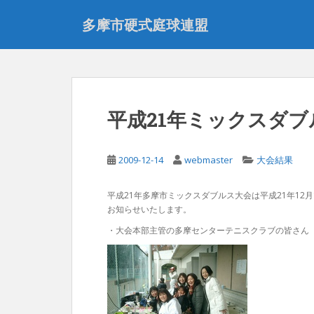
S
多摩市硬式庭球連盟
k
i
p
t
o
m
平成21年ミックスダ
a
i
n
2009-12-14
webmaster
大会結果
c
o
平成21年多摩市ミックスダブルス大会は平成21年12
n
お知らせいたします。
t
・大会本部主管の多摩センターテニスクラブの皆さん
e
n
t