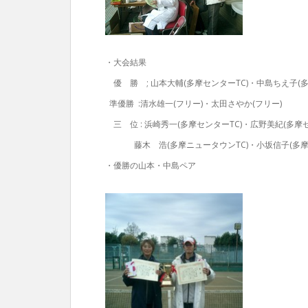
・大会結果
優 勝 ; 山本大輔(多摩センターTC)・中島ちえ子(
準優勝 :清水雄一(フリー)・太田さやか(フリー)
三 位 : 浜崎秀一(多摩センターTC)・広野美紀(多摩セ
藤木 浩(多摩ニュータウンTC)・小坂信子(多摩ニ
・優勝の山本・中島ペア