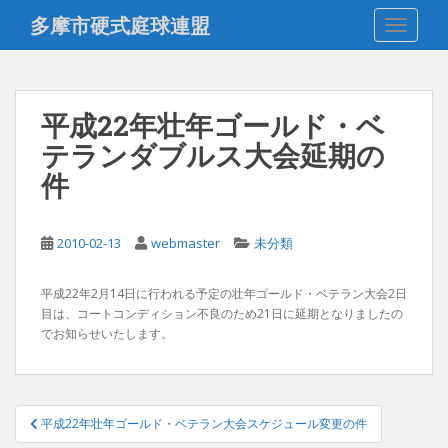
S
多摩市硬式庭球連盟
TOGGLE
k
i
p
t
平成22年壮年ゴールド・ベ
o
テランダブルス大会延期の
m
a
件
i
n
c
2010-02-13
webmaster
未分類
o
n
平成22年2月14日に行われる予定の壮年ゴールド・ベテラン大会2日
t
目は、コートコンディション不良のため21日に延期となりましたの
e
でお知らせいたします。
n
t
投
平成22年壮年ゴールド・ベテラン大会スケジュール変更の件
稿