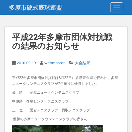
S
多摩市硬式庭球連盟
TOGGLE
k
i
p
t
平成22年多摩市団体対抗戦
o
の結果のお知らせ
m
a
i
2010-09-19
webmaster
大会結果
n
c
o
平成22年多摩市団体対抗戦は8月22日に多摩東公園で行われ、多摩
ニュータウンテニスクラブが7年振りに優勝しました。
n
t
優 勝 多摩ニュータウンテニスクラブ
e
準優勝 多摩センターテニスクラブ
n
三 位 愛宕テニスクラブ・貝取テニスクラブ
t
優勝の多摩ニュータウンテニスクラブの皆さん