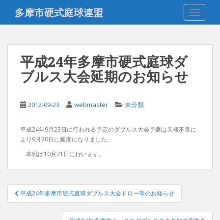
S
多摩市硬式庭球連盟
TOGGLE
k
i
p
t
平成24年多摩市硬式庭球ダ
o
ブルス大会延期のお知らせ
m
a
i
2012-09-23
webmaster
未分類
n
c
o
平成24年9月23日に行われる予定のダブルス大会予選は天候不良に
より9月30日に延期になりました。
n
t
本戦は10月21日に行います。
e
n
t
投
平成24年多摩市硬式庭球ダブルス大会ドロー等のお知らせ
稿
ナ