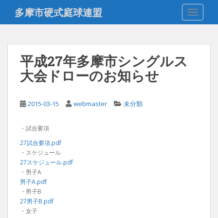
S
多摩市硬式庭球連盟
TOGGLE
k
i
p
t
平成27年多摩市シングルス
o
大会ドローのお知らせ
m
a
i
2015-03-15
webmaster
未分類
n
c
o
・試合要項
n
27試合要項.pdf
t
・スケジュール
e
27スケジュール.pdf
・男子A
n
男子A.pdf
t
・男子B
27男子B.pdf
・女子