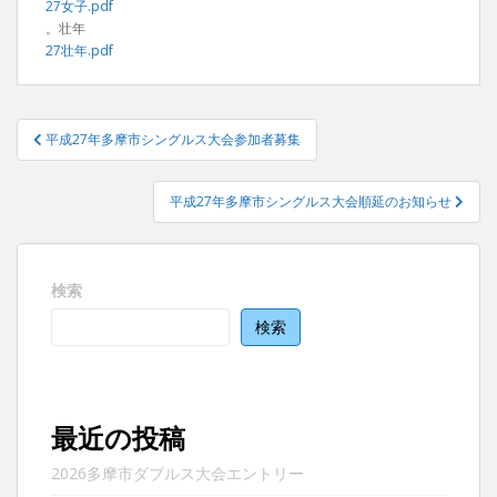
27女子.pdf
。壮年
27壮年.pdf
投
平成27年多摩市シングルス大会参加者募集
稿
ナ
平成27年多摩市シングルス大会順延のお知らせ
ビ
ゲ
ー
検索
シ
ョ
検索
ン
最近の投稿
2026多摩市ダブルス大会エントリー