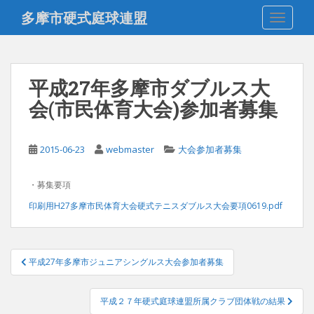
S
多摩市硬式庭球連盟
TOGGLE
k
i
p
t
平成27年多摩市ダブルス大
o
会(市民体育大会)参加者募集
m
a
i
2015-06-23
webmaster
大会参加者募集
n
c
o
・募集要項
n
印刷用H27多摩市民体育大会硬式テニスダブルス大会要項0619.pdf
t
e
n
投
平成27年多摩市ジュニアシングルス大会参加者募集
t
稿
ナ
平成２７年硬式庭球連盟所属クラブ団体戦の結果
ビ