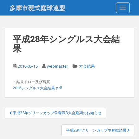
S
多摩市硬式庭球連盟
TOGGLE
k
i
p
t
平成28年シングルス大会結
o
果
m
a
i
2016-05-16
webmaster
大会結果
n
c
o
・結果ドロー及び写真
2016シングルス大会結果.pdf
n
t
e
投
n
平成28年グリーンカップ争奪戦B大会延期のお知らせ
稿
t
ナ
平成28年グリーンカップ争奪戦結果
ビ