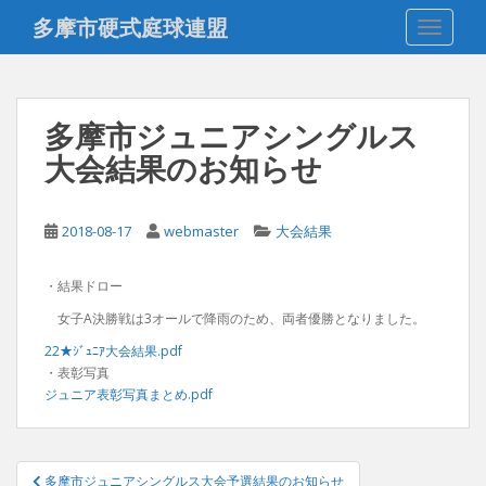
S
多摩市硬式庭球連盟
TOGGLE
k
i
p
t
多摩市ジュニアシングルス
o
大会結果のお知らせ
m
a
i
2018-08-17
webmaster
大会結果
n
c
o
・結果ドロー
n
女子A決勝戦は3オールで降雨のため、両者優勝となりました。
t
22★ｼﾞｭﾆｱ大会結果.pdf
e
・表彰写真
n
ジュニア表彰写真まとめ.pdf
t
投
多摩市ジュニアシングルス大会予選結果のお知らせ