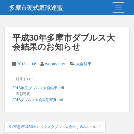
S
多摩市硬式庭球連盟
TOGGLE
k
i
p
t
平成30年多摩市ダブルス大
o
会結果のお知らせ
m
a
i
2018-11-06
webmaster
大会結果
n
c
o
・結果ドロー
n
2018年度 ダブルス大会結果.pdf
t
・表彰写真
e
2018ダブルス大会表彰写真.pdf
n
t
投
(至急)平成30年ミックスダブルス大会申し込みについて
稿