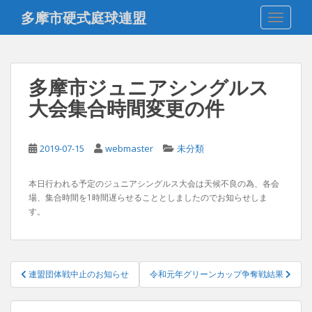
S
多摩市硬式庭球連盟
TOGGLE
k
i
p
t
多摩市ジュニアシングルス
o
大会集合時間変更の件
m
a
i
2019-07-15
webmaster
未分類
n
c
o
本日行われる予定のジュニアシングルス大会は天候不良の為、各会
場、集合時間を1時間遅らせることとしましたのでお知らせしま
n
す。
t
e
n
t
投
連盟団体戦中止のお知らせ
令和元年グリーンカップ争奪戦結果
稿
ナ