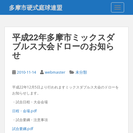
S
多摩市硬式庭球連盟
TOGGLE
k
i
p
t
平成22年多摩市ミックスダ
o
ブルス大会ドローのお知ら
m
a
せ
i
n
c
2010-11-14
webmaster
未分類
o
n
平成22年12月5日より行われますミックスダブルス大会のドローを
t
お知らせします。
e
・試合日程・大会会場
n
日程・会場.pdf
t
・試合要綱・注意事項
試合要綱.pdf